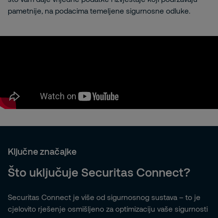
pametnije, na podacima temeljene sigurnosne odluke.
Žao nam je, ali za prikaz ovog sadržaja morate
omogućiti ciljanje kolačića. Molimo kliknite ovdje kako
biste promijenili svoj
Cookies Settings
Ključne značajke
Što uključuje Securitas Connect?
Securitas Connect je više od sigurnosnog sustava – to je
cjelovito rješenje osmišljeno za optimizaciju vaše sigurnosti